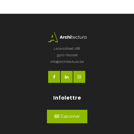
Lazarijstraat 168
3500 Hasselt
info@architectura.be
Infolettre
S'abonner