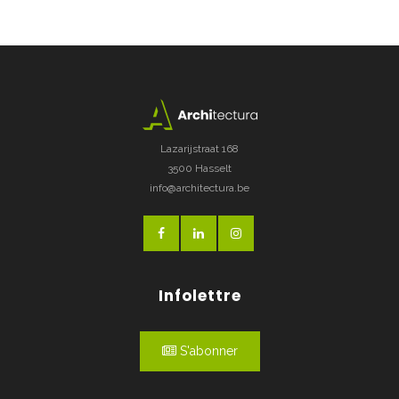
Lazarijstraat 168
3500 Hasselt
info@architectura.be
Infolettre
S'abonner