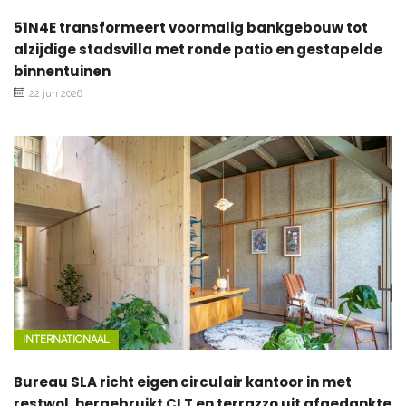
51N4E transformeert voormalig bankgebouw tot
alzijdige stadsvilla met ronde patio en gestapelde
binnentuinen
22 jun 2026
INTERNATIONAAL
Bureau SLA richt eigen circulair kantoor in met
restwol, hergebruikt CLT en terrazzo uit afgedankte