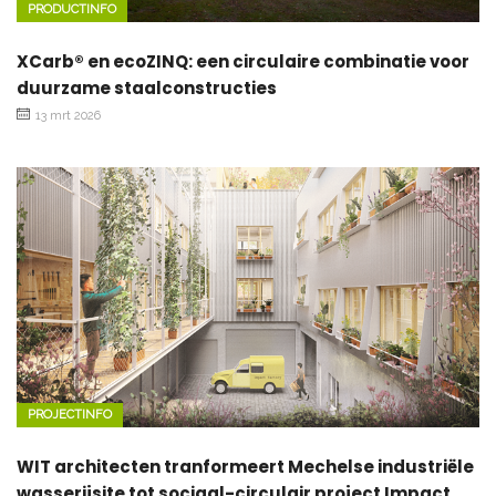
PRODUCTINFO
XCarb® en ecoZINQ: een circulaire combinatie voor
duurzame staalconstructies
13 mrt 2026
PROJECTINFO
WIT architecten tranformeert Mechelse industriële
wasserijsite tot sociaal-circulair project Impact