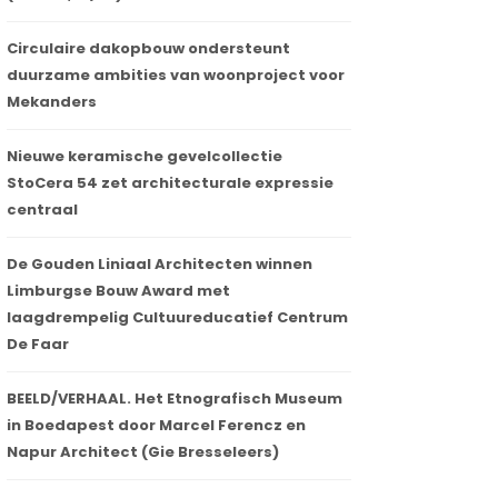
Circulaire dakopbouw ondersteunt
duurzame ambities van woonproject voor
Mekanders
Nieuwe keramische gevelcollectie
StoCera 54 zet architecturale expressie
centraal
De Gouden Liniaal Architecten winnen
Limburgse Bouw Award met
laagdrempelig Cultuureducatief Centrum
De Faar
BEELD/VERHAAL. Het Etnografisch Museum
in Boedapest door Marcel Ferencz en
Napur Architect (Gie Bresseleers)