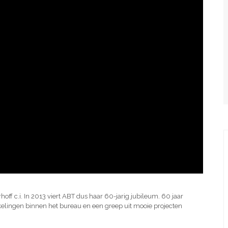
hoff c.i. In 2013 viert ABT dus haar 60-jarig jubileum. 60 jaar
elingen binnen het bureau en een greep uit mooie projecten