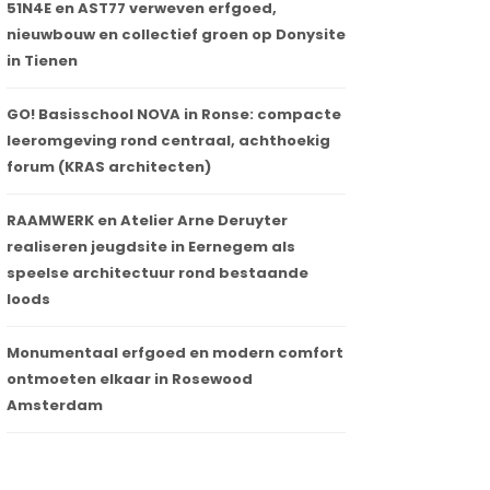
51N4E en AST77 verweven erfgoed,
nieuwbouw en collectief groen op Donysite
in Tienen
GO! Basisschool NOVA in Ronse: compacte
leeromgeving rond centraal, achthoekig
forum (KRAS architecten)
RAAMWERK en Atelier Arne Deruyter
realiseren jeugdsite in Eernegem als
speelse architectuur rond bestaande
loods
Monumentaal erfgoed en modern comfort
ontmoeten elkaar in Rosewood
Amsterdam