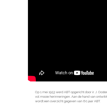
Op 1 mei 1953 werd ABT opgericht door ir. J. Ooster
vol mooie herinneringen. Aan de hand van ontwikk
wordt een overzicht gegeven van 60 jaar ABT.