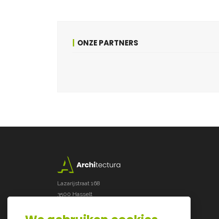
ONZE PARTNERS
Lazarijstraat 168
3500 Hasselt
info@architectura.be