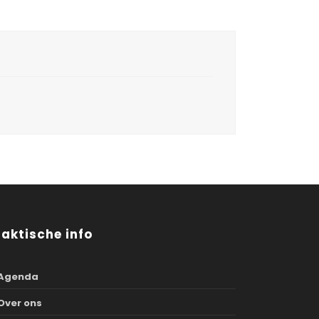
raktische info
Agenda
Over ons