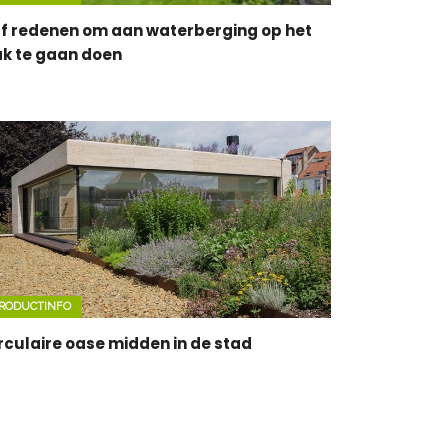
jf redenen om aan waterberging op het
k te gaan doen
RODUCTINFO
rculaire oase midden in de stad