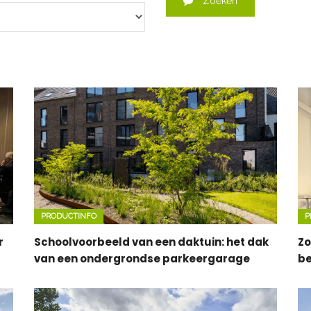
Zoeken
PRODUCTINFO
P
r
Schoolvoorbeeld van een daktuin: het dak
Zo
van een ondergrondse parkeergarage
be