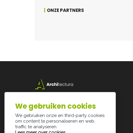
ONZE PARTNERS
Lazarijstraat 168
3500 Hasselt
We gebruiken cookies
info@architectura.be
We gebruiken onze en third-party cookies
om content te personaliseren en web
traffic te analyseren.
Lees meer over cookies