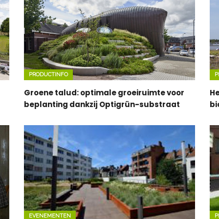
PRODUCTINFO
P
Groene talud: optimale groeiruimte voor
He
beplanting dankzij Optigrün-substraat
bi
EVENEMENTEN
P