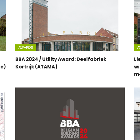
AWARDS
A
BBA 2024 / Utility Award: Deelfabriek
Li
de)
Kortrijk (ATAMA)
wi
me