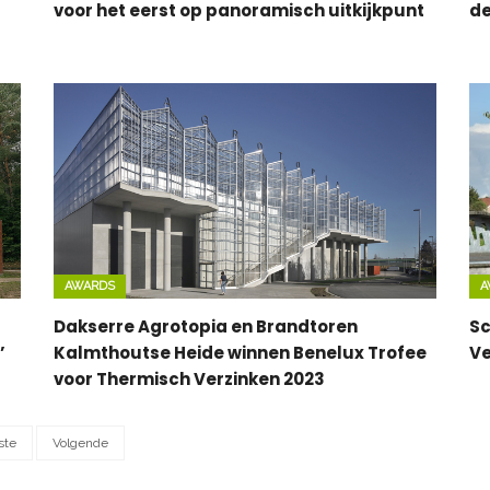
voor het eerst op panoramisch uitkijkpunt
de
AWARDS
A
Dakserre Agrotopia en Brandtoren
Sc
’
Kalmthoutse Heide winnen Benelux Trofee
Ve
voor Thermisch Verzinken 2023
ste
Volgende