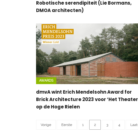
Robotische serendipiteit (Lie Bormans,
DMOA architecten)
AWARDS
dmvA wint Erich Mendelsohn Award for
Brick Architecture 2023 voor ‘Het Theater
op de Hoge Rielen
Vorige
Eerste
1
2
3
4
Laat