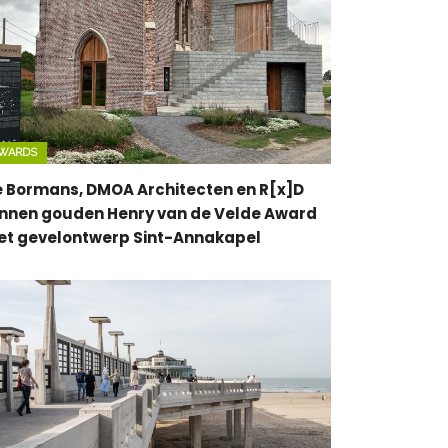
WARDS
e Bormans, DMOA Architecten en R[x]D
nnen gouden Henry van de Velde Award
t gevelontwerp Sint-Annakapel