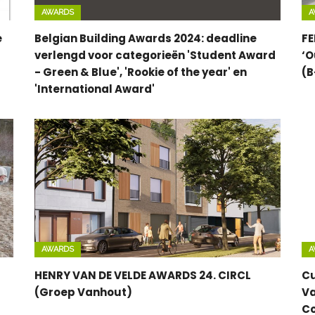
AWARDS
A
e
Belgian Building Awards 2024: deadline
FE
verlengd voor categorieën 'Student Award
‘O
- Green & Blue', 'Rookie of the year' en
(B
'International Award'
AWARDS
A
HENRY VAN DE VELDE AWARDS 24. CIRCL
Cu
(Groep Vanhout)
Va
Co