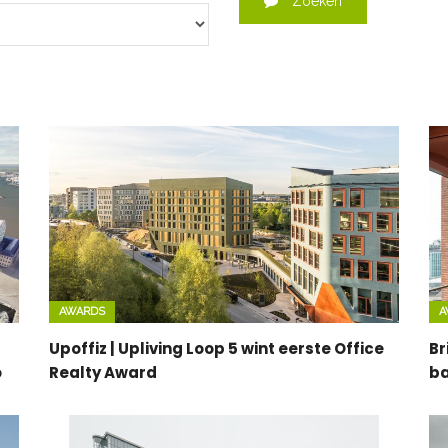
Zoeken
AWARDS
A
Upoffiz | Upliving Loop 5 wint eerste Office
Br
o
Realty Award
ba