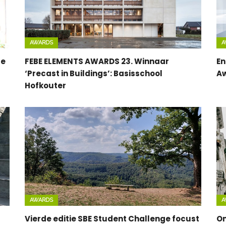
AWARDS
A
re
FEBE ELEMENTS AWARDS 23. Winnaar
En
‘Precast in Buildings’: Basisschool
Aw
Hofkouter
AWARDS
A
Vierde editie SBE Student Challenge focust
On