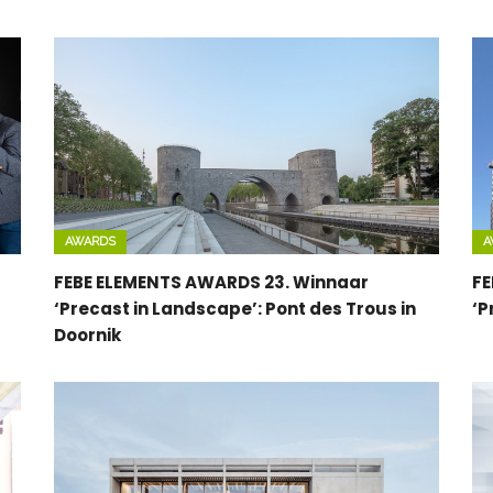
AWARDS
A
FEBE ELEMENTS AWARDS 23. Winnaar
FE
‘Precast in Landscape’: Pont des Trous in
‘P
Doornik