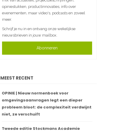
mix van actualiteit, projectbeschrijvingen,
opiniestukken, productinnovaties, info over
evenementen, maar video's, podcasts en zoveel
meer.
Schrijf je nu in en ontvang onze wekelijkse
nieuwsbrieven in jouw mailbox.
Abonneren
MEEST RECENT
OPINIE | Nieuw normenboek voor
omgevingsaanvragen legt een dieper
probleem bloot: de complexiteit verdwijnt
niet, ze verschuift
Tweede editie Stockmans Academie