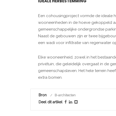
IDEALE HERBESTEMMING
Een cohousingproject vormde de ideale h
wooneenheden in de hoeve gekoppeld aa
gemeenschappelijke ondergrondse parking
Naast de gebouwen zijn er twee bijgebou
een wadi voor infiltratie van regenwater op
Elke wooneenheid, zowel in het bestaande
privétuin, die geleidelijk overgaat in de 
gemeenschapsleven. Het hele terrein he
extra bomen.
Bron
B-architecten
Deel dit artikel