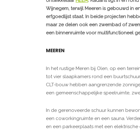
ontwikkelaar
HEEM
. Kadans ligt in en ro
Wijnegem, terwijl Meeren is gebouwd in e
erfgoedlijst staat. In beide projecten he
maar ze delen ook een zwembad of zwemvi
een binnenruimte voor multifunctioneel ge
MEEREN
In het rustige Meren bij Olen, op een terr
tot vier slaapkamers rond een buurtschuur
CLT-bouw hebben aangrenzende zonnige p
een gemeenschappelijke speelruimte, zwe
In de gerenoveerde schuur kunnen bewone
een coworkingruimte en een sauna. Verder
en een parkeerplaats met een elektrische 