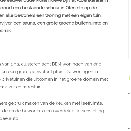
nd de eeuwenoude Molenhoeve bij het Albertkanaal in
n rond een bestaande schuur in Olen die op de
bben alle bewoners een woning met een eigen tuin,
jver, een sauna, een grote groene buitenruimte en
bruik.
ein van 1 ha, clusteren acht BEN-woningen van drie
 en een groot polyvalent plein. De woningen in
rivétuinen die uitkomen in het groene domein met
mvijver en moestuin.
rs gebruik maken van de keuken met leefruimte,
 delen de bewoners een overdekte fietsenstalling
deelauto.