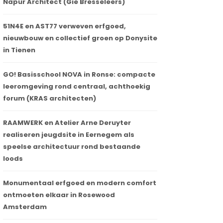
Napur Architect (Gie Bresseleers)
51N4E en AST77 verweven erfgoed,
nieuwbouw en collectief groen op Donysite
in Tienen
GO! Basisschool NOVA in Ronse: compacte
leeromgeving rond centraal, achthoekig
forum (KRAS architecten)
RAAMWERK en Atelier Arne Deruyter
realiseren jeugdsite in Eernegem als
speelse architectuur rond bestaande
loods
Monumentaal erfgoed en modern comfort
ontmoeten elkaar in Rosewood
Amsterdam