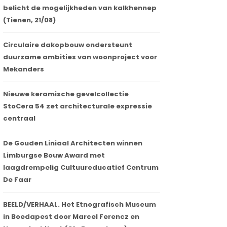
belicht de mogelijkheden van kalkhennep
(Tienen, 21/08)
Circulaire dakopbouw ondersteunt
duurzame ambities van woonproject voor
Mekanders
Nieuwe keramische gevelcollectie
StoCera 54 zet architecturale expressie
centraal
De Gouden Liniaal Architecten winnen
Limburgse Bouw Award met
laagdrempelig Cultuureducatief Centrum
De Faar
BEELD/VERHAAL. Het Etnografisch Museum
in Boedapest door Marcel Ferencz en