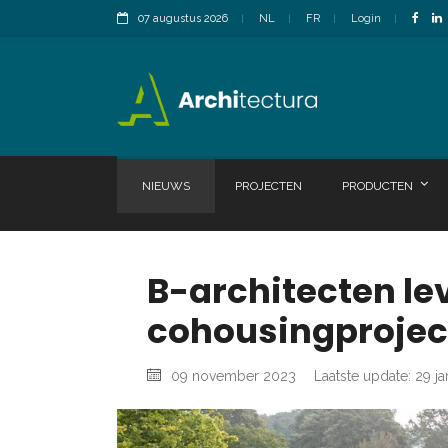
07 augustus 2026
NL
FR
Login
NIEUWS
PROJECTEN
PRODUCTEN
B-architecten le
cohousingprojec
09 november 2023
Laatste update: 29 j