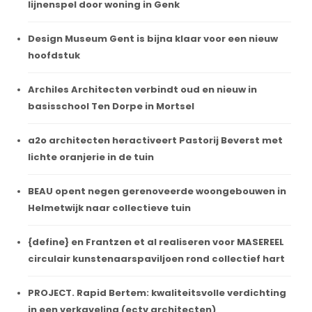
lijnenspel door woning in Genk
Design Museum Gent is bijna klaar voor een nieuw
hoofdstuk
Archiles Architecten verbindt oud en nieuw in
basisschool Ten Dorpe in Mortsel
a2o architecten heractiveert Pastorij Beverst met
lichte oranjerie in de tuin
BEAU opent negen gerenoveerde woongebouwen in
Helmetwijk naar collectieve tuin
{define} en Frantzen et al realiseren voor MASEREEL
circulair kunstenaarspaviljoen rond collectief hart
PROJECT. Rapid Bertem: kwaliteitsvolle verdichting
in een verkaveling (ectv architecten)