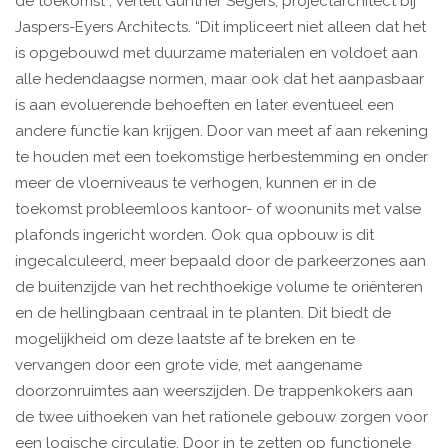
de toekomst”, vertelt Gunther Segers, projectarchitect bij
Jaspers-Eyers Architects. “Dit impliceert niet alleen dat het
is opgebouwd met duurzame materialen en voldoet aan
alle hedendaagse normen, maar ook dat het aanpasbaar
is aan evoluerende behoeften en later eventueel een
andere functie kan krijgen. Door van meet af aan rekening
te houden met een toekomstige herbestemming en onder
meer de vloerniveaus te verhogen, kunnen er in de
toekomst probleemloos kantoor- of woonunits met valse
plafonds ingericht worden. Ook qua opbouw is dit
ingecalculeerd, meer bepaald door de parkeerzones aan
de buitenzijde van het rechthoekige volume te oriënteren
en de hellingbaan centraal in te planten. Dit biedt de
mogelijkheid om deze laatste af te breken en te
vervangen door een grote vide, met aangename
doorzonruimtes aan weerszijden. De trappenkokers aan
de twee uithoeken van het rationele gebouw zorgen voor
een logische circulatie. Door in te zetten op functionele