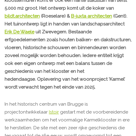
kloostermuren komt er ook een riante stadstuin van liefst
5.000 m2 groot. Het ontwerp komt uit de koker van
bildt.architecten
(Roeselare) &
B-juxta architecten
(Gent).
Het tuinontwerp ligt in handen van landschapsarchitect
Erik De Waele
uit Zwevegem. Bestaande
erfgoedelementen zoals houten balken- en dakstructuren,
vloeren, historische schouwen en binnendeuren worden
zoveel mogelijk worden behouden. Iedere entiteit krijgt
ook een eigen ontwerp met een balans tussen de
geschiedenis van het klooster en het
hedendaagse. Oplevering van het woonproject ‘Karmel’
wordt verwacht tegen het einde van 2025.
In het historisch centrum van Brugge is
projectontwikkelaar
Istoir
gestart met de voorbereidende
werkzaamheden om het voormalige Karmelklooster in ere
te herstellen. De site met een zeer rijke geschiedenis die
teruggaat tot de 16e eeuw, wordt omgevormd tot een