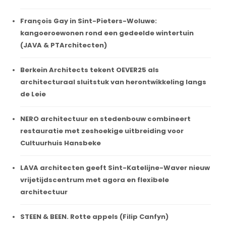
François Gay in Sint-Pieters-Woluwe:
kangoeroewonen rond een gedeelde wintertuin
(JAVA & PTArchitecten)
Berkein Architects tekent OEVER25 als
architecturaal sluitstuk van herontwikkeling langs
de Leie
NERO architectuur en stedenbouw combineert
restauratie met zeshoekige uitbreiding voor
Cultuurhuis Hansbeke
LAVA architecten geeft Sint-Katelijne-Waver nieuw
vrijetijdscentrum met agora en flexibele
architectuur
STEEN & BEEN. Rotte appels (Filip Canfyn)