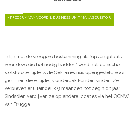
- FREDERIK VAN VOOREN, BUSINESS UNIT MANAGER ISTOIR
-
In lijn met de vroegere bestemming als “opvangplaats
voor deze die het nodig hadden” werd het iconische
slotklooster tijdens de Oekraïnecrisis opengesteld voor
gezinnen die er tijdelijk onderdak konden vinden. Ze
verbleven er uiteindelijk 9 maanden, tot begin dit jaar.
Sindsdien verblijven ze op andere locaties via het OCMW
van Brugge.