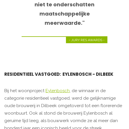
niet te onderschatten
maatschappelijke
meerwaarde."
- JURY RES AWARDS -
RESIDENTIEEL VASTGOED: EYLENBOSCH - DILBEEK
Bij het woonproject
Eylenbosch
, de winnaar in de
categorie residentieel vastgoed, werd de gelijknamige
oude brouwerij in Dilbeek omgetoverd tot een florerende
woonbuurt. Ook al stond de brouwerij Eylenbosch al
geruime tijd leeg, als bouwwerk vormde ze al meer dan
honderd jaar een iconisch beeld voor de streek.