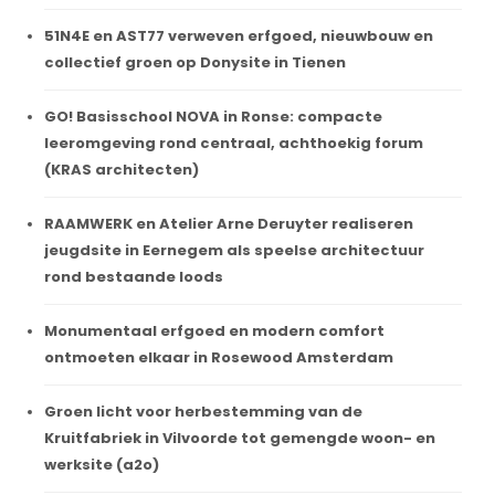
51N4E en AST77 verweven erfgoed, nieuwbouw en
collectief groen op Donysite in Tienen
GO! Basisschool NOVA in Ronse: compacte
leeromgeving rond centraal, achthoekig forum
(KRAS architecten)
RAAMWERK en Atelier Arne Deruyter realiseren
jeugdsite in Eernegem als speelse architectuur
rond bestaande loods
Monumentaal erfgoed en modern comfort
ontmoeten elkaar in Rosewood Amsterdam
Groen licht voor herbestemming van de
Kruitfabriek in Vilvoorde tot gemengde woon- en
werksite (a2o)