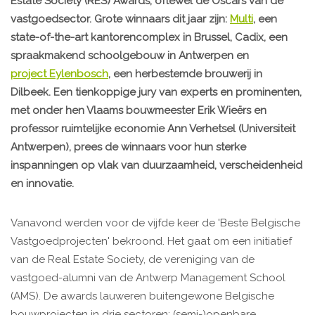
Estate Society (RES) Awards, oftewel de Oscars van de
vastgoedsector. Grote winnaars dit jaar zijn:
Multi
, een
state-of-the-art kantorencomplex in Brussel, Cadix, een
spraakmakend schoolgebouw in Antwerpen en
project Eylenbosch
, een herbestemde brouwerij in
Dilbeek. Een tienkoppige jury van experts en prominenten,
met onder hen Vlaams bouwmeester Erik Wieërs en
professor ruimtelijke economie Ann Verhetsel (Universiteit
Antwerpen), prees de winnaars voor hun sterke
inspanningen op vlak van duurzaamheid, verscheidenheid
en innovatie.
Vanavond werden voor de vijfde keer de 'Beste Belgische
Vastgoedprojecten' bekroond. Het gaat om een initiatief
van de Real Estate Society, de vereniging van de
vastgoed-alumni van de Antwerp Management School
(AMS). De awards lauweren buitengewone Belgische
bouwprojecten in drie sectoren: (semi-)openbare,