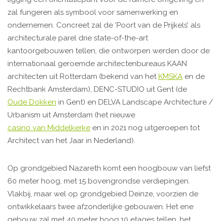
zal fungeren als symbool voor samenwerking en
ondernemen. Concreet zal de ‘Poort van de Prijkels’ als
architecturale parel drie state-of-the-art
kantoorgebouwen tellen, die ontworpen werden door de
internationaal geroemde architectenbureaus KAAN
architecten uit Rotterdam (bekend van het
KMSKA
en de
Rechtbank Amsterdam), DENC-STUDIO uit Gent (de
Oude Dokken
in Gent) en DELVA Landscape Architecture /
Urbanism uit Amsterdam (het nieuwe
casino van Middelkerke
en in 2021 nog uitgeroepen tot
Architect van het Jaar in Nederland).
Op grondgebied Nazareth komt een hoogbouw van liefst
60 meter hoog, met 15 bovengrondse verdiepingen.
Vlakbij, maar wel op grondgebied Deinze, voorzien de
ontwikkelaars twee afzonderlijke gebouwen. Het ene
gebouw zal met 40 meter hoog 10 etages tellen, het