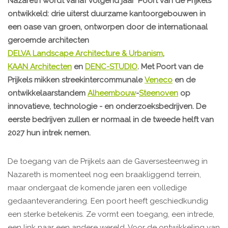
Nazareth wordt vanaf volgend jaar 'Poort van de Prijkels'
ontwikkeld: drie uiterst duurzame kantoorgebouwen in
een oase van groen, ontworpen door de internationaal
geroemde architecten
DELVA Landscape Architecture & Urbanism
,
KAAN Architecten
en
DENC-STUDIO
. Met Poort van de
Prijkels mikken streekintercommunale
Veneco
en de
ontwikkelaarstandem
Alheembouw
-
Steenoven
op
innovatieve, technologie - en onderzoeksbedrijven. De
eerste bedrijven zullen er normaal in de tweede helft van
2027 hun intrek nemen.
De toegang van de Prijkels aan de Gaversesteenweg in
Nazareth is momenteel nog een braakliggend terrein,
maar ondergaat de komende jaren een volledige
gedaanteverandering. Een poort heeft geschiedkundig
een sterke betekenis. Ze vormt een toegang, een intrede,
een link naar een andere wereld. Voor de ontwikkeling van