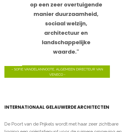
op een zeer overtuigende
manier duurzaamheid,
sociaal welzijn,
architectuur en
landschappelijke
waarde."
- SOFIE VANDELANNOOTE, ALGEMEEN DIRECTEUR VAN
VENECO -
INTERNATIONAAL GELAUWERDE ARCHITECTEN
De Poort van de Prijkels wordt met haar zeer zichtbare
ligging een oriëntatiepunt voor de ruimere omgeving en