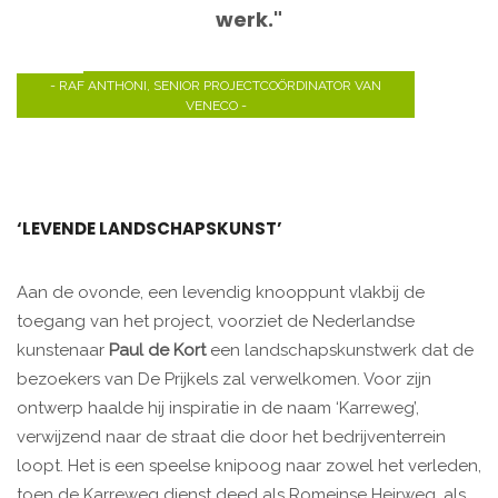
werk."
- RAF ANTHONI, SENIOR PROJECTCOÖRDINATOR VAN
VENECO -
‘LEVENDE LANDSCHAPSKUNST’
Aan de ovonde, een levendig knooppunt vlakbij de
toegang van het project, voorziet de Nederlandse
kunstenaar
Paul de Kort
een landschapskunstwerk dat de
bezoekers van De Prijkels zal verwelkomen. Voor zijn
ontwerp haalde hij inspiratie in de naam ‘Karreweg’,
verwijzend naar de straat die door het bedrijventerrein
loopt. Het is een speelse knipoog naar zowel het verleden,
toen de Karreweg dienst deed als Romeinse Heirweg, als