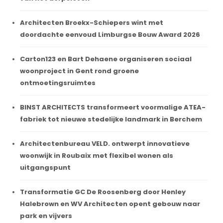
Architecten Broekx-Schiepers wint met
doordachte eenvoud Limburgse Bouw Award 2026
Carton123 en Bart Dehaene organiseren sociaal
woonproject in Gent rond groene
ontmoetingsruimtes
BINST ARCHITECTS transformeert voormalige ATEA-
fabriek tot nieuwe stedelijke landmark in Berchem
Architectenbureau VELD. ontwerpt innovatieve
woonwijk in Roubaix met flexibel wonen als
uitgangspunt
Transformatie GC De Roosenberg door Henley
Halebrown en WV Architecten opent gebouw naar
park en vijvers