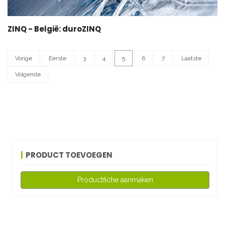
ZINQ - België: duroZINQ
Vorige
Eerste
3
4
5
6
7
Laatste
Volgende
PRODUCT TOEVOEGEN
Productfiche aanmaken