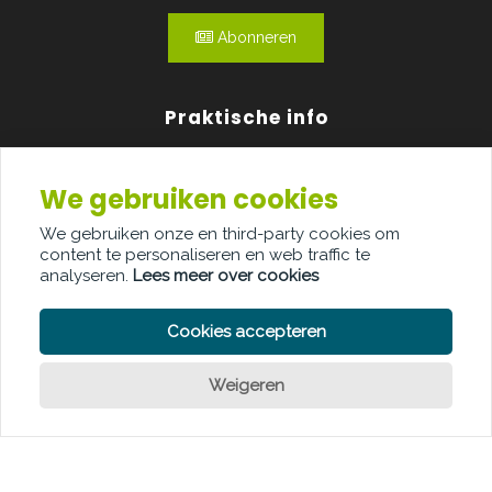
Abonneren
Praktische info
Agenda
We gebruiken cookies
Over ons
We gebruiken onze en third-party cookies om
content te personaliseren en web traffic te
Adverteren
analyseren.
Lees meer over cookies
Contact
Cookies accepteren
Weigeren
PRIVACY POLICY
COOKIE POLICY
LEGAL DISCLAIMER
© Copyright Palindroom 2026