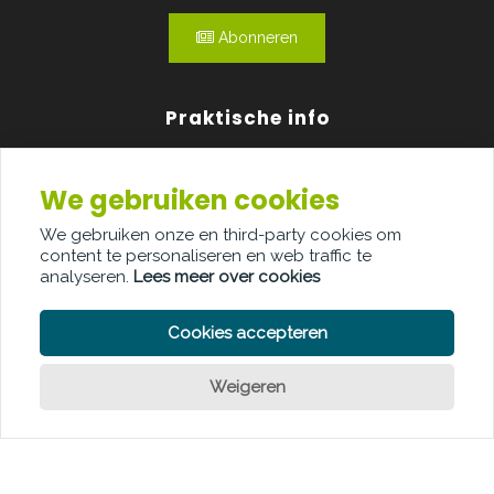
Abonneren
Praktische info
Agenda
We gebruiken cookies
Over ons
We gebruiken onze en third-party cookies om
content te personaliseren en web traffic te
Adverteren
analyseren.
Lees meer over cookies
Contact
Cookies accepteren
Weigeren
PRIVACY POLICY
COOKIE POLICY
LEGAL DISCLAIMER
© Copyright Palindroom 2026