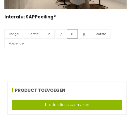
Interalu: SAPPceiling®
Vorige
Eerste
6
7
8
9
Laatste
Volgende
PRODUCT TOEVOEGEN
Productfiche aanmaken