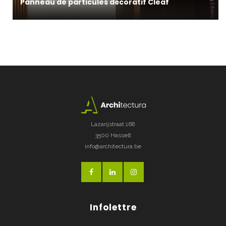
Panneau de particules décoratif Cleaf
Cleaf HPL
Lazarijstraat 168
3500 Hasselt
info@architectura.be
Infolettre