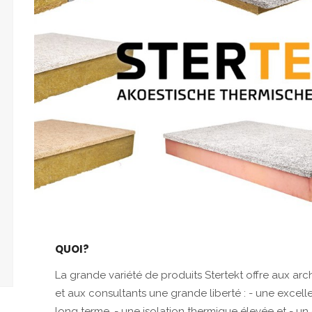
QUOI?
La grande variété de produits Stertekt offre aux arch
et aux consultants une grande liberté : - une excell
long terme, - une isolation thermique élevée et - un