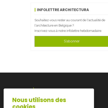
INFOLETTRE ARCHITECTURA
Souhaitez-vous rester au courant de l'actualité de
l'architecture en Belgique ?
Inscrivez-vous à notre infolettre hebdomadaire.
S'abonner
Nous utilisons des
Lazarijstraat 168
cookies
3500 Hasselt