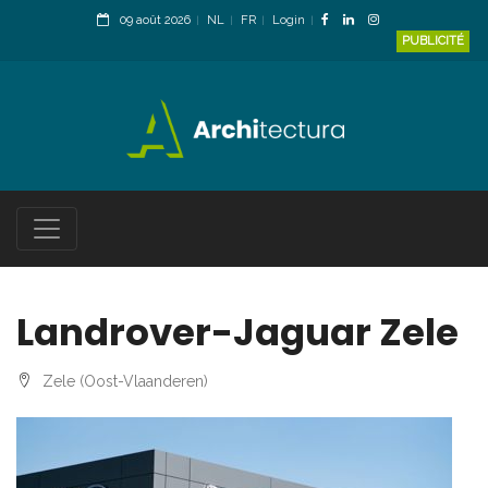
09 août 2026
NL
FR
Login
PUBLICITÉ
Landrover-Jaguar Zele
Zele (Oost-Vlaanderen)