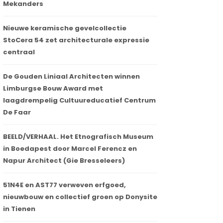
Mekanders
Nieuwe keramische gevelcollectie
StoCera 54 zet architecturale expressie
centraal
De Gouden Liniaal Architecten winnen
Limburgse Bouw Award met
laagdrempelig Cultuureducatief Centrum
De Faar
BEELD/VERHAAL. Het Etnografisch Museum
in Boedapest door Marcel Ferencz en
Napur Architect (Gie Bresseleers)
51N4E en AST77 verweven erfgoed,
nieuwbouw en collectief groen op Donysite
in Tienen