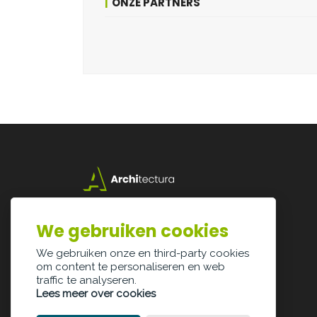
ONZE PARTNERS
Lazarijstraat 168
3500 Hasselt
We gebruiken cookies
info@architectura.be
We gebruiken onze en third-party cookies
om content te personaliseren en web
traffic te analyseren.
Lees meer over cookies