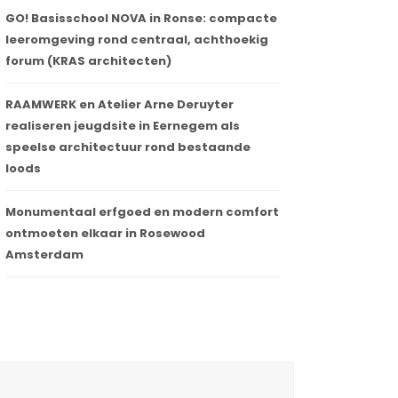
GO! Basisschool NOVA in Ronse: compacte
leeromgeving rond centraal, achthoekig
forum (KRAS architecten)
RAAMWERK en Atelier Arne Deruyter
realiseren jeugdsite in Eernegem als
speelse architectuur rond bestaande
loods
Monumentaal erfgoed en modern comfort
ontmoeten elkaar in Rosewood
Amsterdam