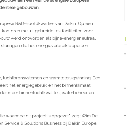
t gebouw aan een van de strengste Europese
identiële gebouwen.
uropese R&D-hoofdkwartier van Daikin. Op een
kantoren met uitgebreide testfaciliteiten voor
bouw werd ontworpen als bijna-energieneutraal
me sturingen die het energieverbruik beperken.
e, luchtbronsystemen en warmteterugwinning. Een
ert het energiegebruik en het binnenklimaat.
er meer binnenluchtkwaliteit, waterbeheer en
tie waarmee dit project is opgezet", zegt Wim De
n Service & Solutions Business bij Daikin Europe.