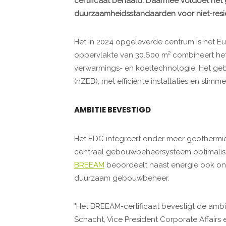
certificaat behaald. Daarmee voldoet he
duurzaamheidsstandaarden voor niet-res
Het in 2024 opgeleverde centrum is het E
oppervlakte van 30.600 m² combineert het 
verwarmings- en koeltechnologie. Het ge
(nZEB), met efficiënte installaties en slim
AMBITIE BEVESTIGD
Het EDC integreert onder meer geothermi
centraal gebouwbeheersysteem optimalise
BREEAM
beoordeelt naast energie ook ond
duurzaam gebouwbeheer.
"Het BREEAM-certificaat bevestigt de ambi
Schacht, Vice President Corporate Affairs e