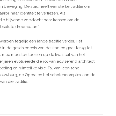
in beweging. De stad heeft een sterke traditie om
bij haar identiteit te verliezen. Als
ie blijvende zoektocht naar kansen om de
n absolute droombaan.”
werpen tegelijk een lange traditie verder. Het
in de geschiedenis van de stad en gaat terug tot
mee moesten toezien op de kwaliteit van het
er jaren evolueerde die rol van adviserend architect
ling en ruimtelijke visie. Tal van iconische
houwburg, de Opera en het scholencomplex aan de
an die traditie.