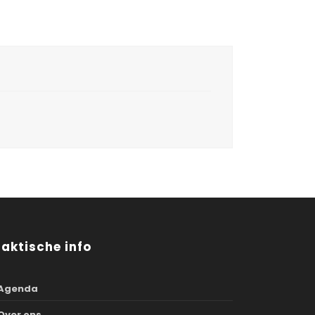
raktische info
Agenda
Over ons