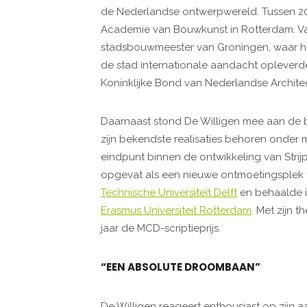
de Nederlandse ontwerpwereld. Tussen 20
Academie van Bouwkunst in Rotterdam. Van
stadsbouwmeester van Groningen, waar hi
de stad internationale aandacht opleverde.
Koninklijke Bond van Nederlandse Archite
Daarnaast stond De Willigen mee aan de b
zijn bekendste realisaties behoren onder
eindpunt binnen de ontwikkeling van Strij
opgevat als een nieuwe ontmoetingsplek v
Technische Universiteit Delft
en behaalde i
Erasmus Universiteit Rotterdam
. Met zijn 
jaar de MCD-scriptieprijs.
“EEN ABSOLUTE DROOMBAAN”
De Willigen reageert enthousiast op zijn a