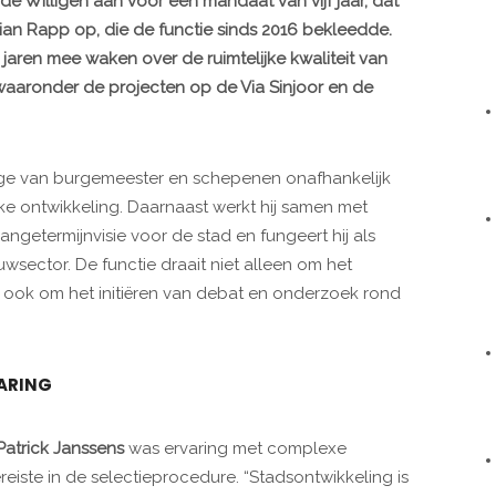
Willigen aan voor een mandaat van vijf jaar, dat
istian Rapp op, die de functie sinds 2016 bekleedde.
aren mee waken over de ruimtelijke kwaliteit van
waaronder de projecten op de Via Sinjoor en de
ge van burgemeester en schepenen onafhankelijk
jke ontwikkeling. Daarnaast werkt hij samen met
angetermijnvisie voor de stad en fungeert hij als
uwsector. De functie draait niet alleen om het
 ook om het initiëren van debat en onderzoek rond
VARING
Patrick Janssens
was ervaring met complexe
reiste in de selectieprocedure. “Stadsontwikkeling is