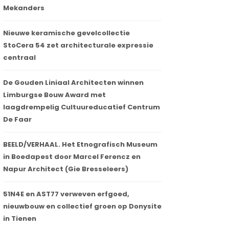
Mekanders
Nieuwe keramische gevelcollectie
StoCera 54 zet architecturale expressie
centraal
De Gouden Liniaal Architecten winnen
Limburgse Bouw Award met
laagdrempelig Cultuureducatief Centrum
De Faar
BEELD/VERHAAL. Het Etnografisch Museum
in Boedapest door Marcel Ferencz en
Napur Architect (Gie Bresseleers)
51N4E en AST77 verweven erfgoed,
nieuwbouw en collectief groen op Donysite
in Tienen