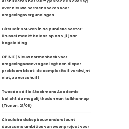
Architecten betreurt gebrek aan overleg
over nieuwe normenboeken voor
omgevingsvergunningen
Circulair bouwen in de publieke sector:
Brussel maakt balans op na vijf jaar
begeleiding
OPINIE | Nieuw normenboek voor
omgevingsaanvragen legt een dieper
probleem bloot: de complexiteit verdwijnt
niet, ze verschuift
Tweede editie Stockmans Academie
belicht de mogelijkheden van kalkhennep
(Tienen, 21/08)
Circulaire dakopbouw ondersteunt
duurzame ambities van woonproject voor