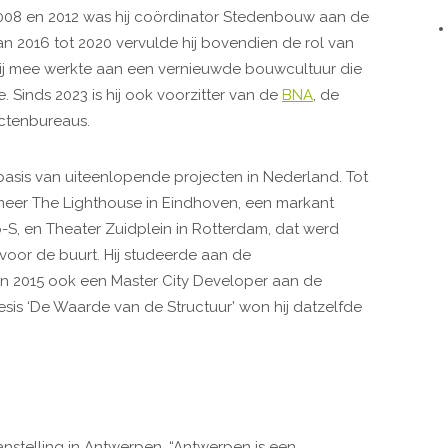
08 en 2012 was hij coördinator Stedenbouw aan de
 2016 tot 2020 vervulde hij bovendien de rol van
j mee werkte aan een vernieuwde bouwcultuur die
 Sinds 2023 is hij ook voorzitter van de
BNA
, de
ctenbureaus.
asis van uiteenlopende projecten in Nederland. Tot
 meer The Lighthouse in Eindhoven, een markant
p-S, en Theater Zuidplein in Rotterdam, dat werd
oor de buurt. Hij studeerde aan de
n 2015 ook een Master City Developer aan de
thesis ‘De Waarde van de Structuur’ won hij datzelfde
anstelling in Antwerpen. “Antwerpen is een