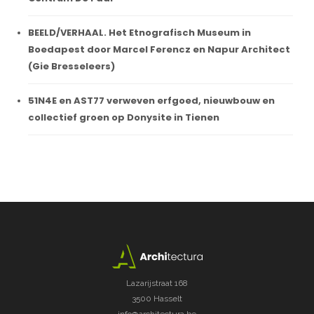
BEELD/VERHAAL. Het Etnografisch Museum in
Boedapest door Marcel Ferencz en Napur Architect
(Gie Bresseleers)
51N4E en AST77 verweven erfgoed, nieuwbouw en
collectief groen op Donysite in Tienen
Lazarijstraat 168
3500 Hasselt
info@architectura.be