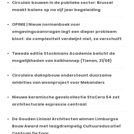
Circulair bouwen in de publieke sector: Brussel
maakt balans op na vijf jaar begeleiding
OPINIE | Nieuw normenboek voor
omgevingsaanvragen legt een dieper probleem
bloot: de complexiteit verdwijnt niet, ze verschuift
Tweede editie Stockmans Academie belicht de
mogelijkheden van kalkhennep (Tienen, 21/08)
Circulaire dakopbouw ondersteunt duurzame
ambities van woonproject voor Mekanders
Nieuwe keramische gevelcollectie StoCera 54 zet
architecturale expressie centraal
De Gouden Liniaal Architecten winnen Limburgse
Bouw Award met laagdrempelig Cultuureducatief
Centrum De Faar