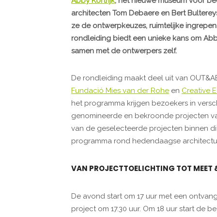
Abby Kortrijk
, het nieuwe museum voor bee
architecten Tom Debaere en Bert Bulterey
ze de ontwerpkeuzes, ruimtelijke ingrepe
rondleiding biedt een unieke kans om Abby
samen met de ontwerpers zelf.
De rondleiding maakt deel uit van OUT&ABO
Fundació Mies van der Rohe
en
Creative 
het programma krijgen bezoekers in versc
genomineerde en bekroonde projecten v
van de geselecteerde projecten binnen dit 
programma rond hedendaagse architectuur
VAN PROJECTTOELICHTING TOT MEET 
De avond start om 17 uur met een ontvangs
project om 17.30 uur. Om 18 uur start de b