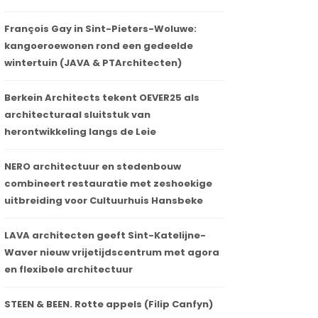
François Gay in Sint-Pieters-Woluwe:
kangoeroewonen rond een gedeelde
wintertuin (JAVA & PTArchitecten)
Berkein Architects tekent OEVER25 als
architecturaal sluitstuk van
herontwikkeling langs de Leie
NERO architectuur en stedenbouw
combineert restauratie met zeshoekige
uitbreiding voor Cultuurhuis Hansbeke
LAVA architecten geeft Sint-Katelijne-
Waver nieuw vrijetijdscentrum met agora
en flexibele architectuur
STEEN & BEEN. Rotte appels (Filip Canfyn)