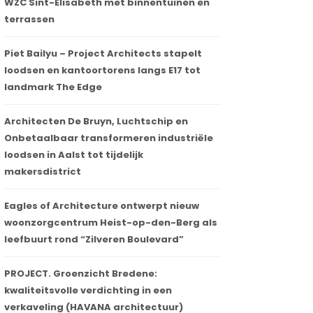
WZC Sint-Elisabeth met binnentuinen en
terrassen
Piet Bailyu – Project Architects stapelt
loodsen en kantoortorens langs E17 tot
landmark The Edge
Architecten De Bruyn, Luchtschip en
Onbetaalbaar transformeren industriële
loodsen in Aalst tot tijdelijk
makersdistrict
Eagles of Architecture ontwerpt nieuw
woonzorgcentrum Heist-op-den-Berg als
leefbuurt rond “Zilveren Boulevard”
PROJECT. Groenzicht Bredene:
kwaliteitsvolle verdichting in een
verkaveling (HAVANA architectuur)