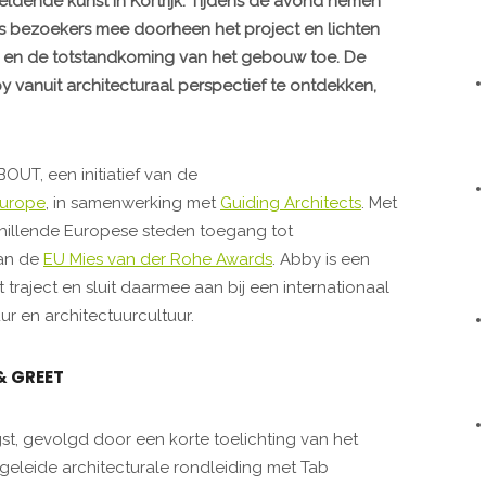
ldende kunst in Kortrijk. Tijdens de avond nemen
s bezoekers mee doorheen het project en lichten
n en de totstandkoming van het gebouw toe. De
 vanuit architecturaal perspectief te ontdekken,
UT, een initiatief van de
Europe
, in samenwerking met
Guiding Architects
. Met
hillende Europese steden toegang tot
an de
EU Mies van der Rohe Awards
. Abby is een
traject en sluit daarmee aan bij een internationaal
 en architectuurcultuur.
& GREET
t, gevolgd door een korte toelichting van het
egeleide architecturale rondleiding met Tab