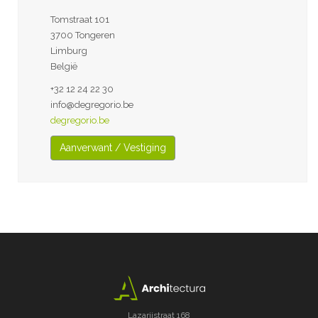
Tomstraat 101
3700 Tongeren
Limburg
België
+32 12 24 22 30
info@degregorio.be
degregorio.be
Aanverwant / Vestiging
Lazarijstraat 168