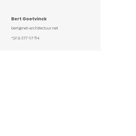
Bert Goetvinck
bert@net-architectuur.net
+32 9 277 07 84