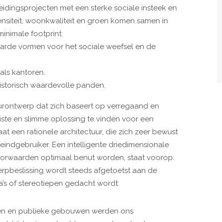
dingsprojecten met een sterke sociale insteek en
ensiteit, woonkwaliteit en groen komen samen in
inimale footprint.
rde vormen voor het sociale weefsel en de
 als kantoren.
istorisch waardevolle panden.
uurontwerp dat zich baseert op verregaand en
ste en slimme oplossing te vinden voor een
aat een rationele architectuur, die zich zeer bewust
indgebruiker. Een intelligente driedimensionale
orwaarden optimaal benut worden, staat voorop.
rpbeslissing wordt steeds afgetoetst aan de
a’s of stereotiepen gedacht wordt.
en en publieke gebouwen werden ons