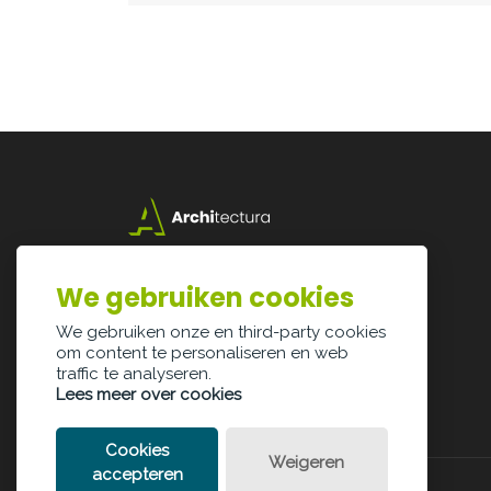
Lazarijstraat 168
3500 Hasselt
We gebruiken cookies
info@architectura.be
We gebruiken onze en third-party cookies
om content te personaliseren en web
traffic te analyseren.
Lees meer over cookies
Cookies
Weigeren
accepteren