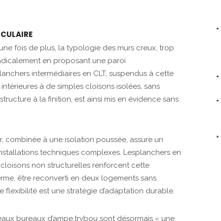
RCULAIRE
une fois de plus, la typologie des murs creux, trop
 radicalement en proposant une paroi
lanchers intermédiaires en CLT, suspendus à cette
s intérieures à de simples cloisons isolées, sans
ructure à la finition, est ainsi mis en évidence sans
r, combinée à une isolation poussée, assure un
s installations techniques complexes. Lesplanchers en
cloisons non structurelles renforcent cette
terme, être reconverti en deux logements sans
 flexibilité est une stratégie d’adaptation durable.
veaux bureaux d’ampe.trybou sont désormais « une