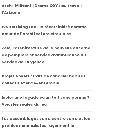
Archi-Militant | Drame OXY : au travail,
l’Arizona!
WVDM Living Lab : la réversibilité comme
cœur de l’architecture circulaire
Zele, l’architecture de la nouvelle caserne
de pompiers et service d’ambulance au
service de l’urgence
Projet Anvers : L’art de concilier habitat
collectif et vivre-ensemble
Isoler une façade ou un toit sans permis ?
Voici les règles du jeu
Les assemblages verre contre verre et les
profilés minimalistes façonnent le