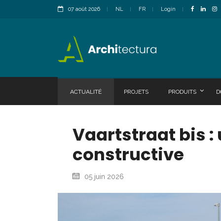
07 août 2026
NL
FR
Login
ACTUALITÉ
PROJETS
PRODUITS
D
Vaartstraat bis :
constructive
05 juin 2026