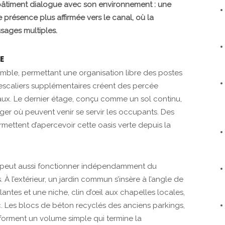
 bâtiment dialogue avec son environnement : une
présence plus affirmée vers le canal, où la
sages multiples.
E
semble, permettant une organisation libre des postes
 escaliers supplémentaires créent des percée
iveaux. Le dernier étage, conçu comme un sol continu,
otager où peuvent venir se servir les occupants. Des
mettent d’apercevoir cette oasis verte depuis la
, peut aussi fonctionner indépendamment du
À l’extérieur, un jardin commun s’insère à l’angle de
plantes et une niche, clin d’œil aux chapelles locales,
c. Les blocs de béton recyclés des anciens parkings,
 forment un volume simple qui termine la