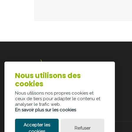
Nous utilisons des
Lazarijstraat 168
cookies
3500 Hasselt
info@architectura.be
Nous utilisons nos propres cookies et
ceux de tiers pour adapter le contenu et
analyser le trafic web.
En savoir plus sur les cookies
Accepter les
Refuser
cookies