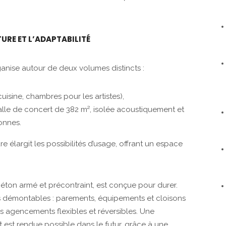
URE ET L’ADAPTABILITÉ
ganise autour de deux volumes distincts :
uisine, chambres pour les artistes),
salle de concert de 382 m², isolée acoustiquement et
onnes.
e élargit les possibilités d’usage, offrant un espace
béton armé et précontraint, est conçue pour durer.
s démontables : parements, équipements et cloisons
s agencements flexibles et réversibles. Une
t est rendue possible dans le futur, grâce à une