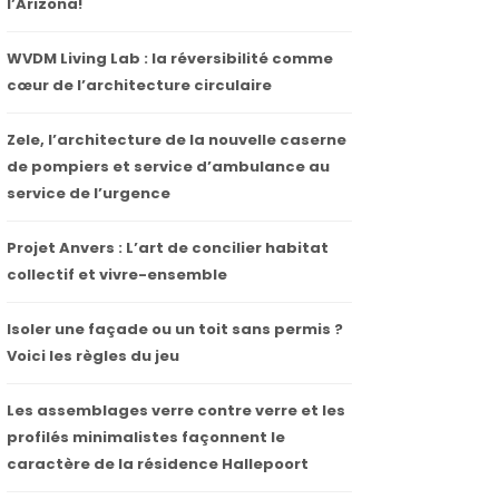
l’Arizona!
WVDM Living Lab : la réversibilité comme
cœur de l’architecture circulaire
Zele, l’architecture de la nouvelle caserne
de pompiers et service d’ambulance au
service de l’urgence
Projet Anvers : L’art de concilier habitat
collectif et vivre-ensemble
Isoler une façade ou un toit sans permis ?
Voici les règles du jeu
Les assemblages verre contre verre et les
profilés minimalistes façonnent le
caractère de la résidence Hallepoort