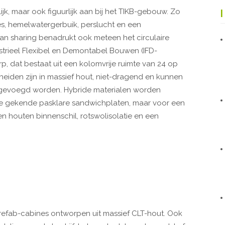
lijk, maar ook figuurlijk aan bij het TIKB-gebouw. Zo
es, hemelwatergerbuik, perslucht en een
n sharing benadrukt ook meteen het circulaire
ustrieel Flexibel en Demontabel Bouwen (IFD-
, dat bestaat uit een kolomvrije ruimte van 24 op
eiden zijn in massief hout, niet-dragend en kunnen
oegevoegd worden. Hybride materialen worden
e gekende pasklare sandwichplaten, maar voor een
n houten binnenschil, rotswolisolatie en een
refab-cabines ontworpen uit massief CLT-hout. Ook