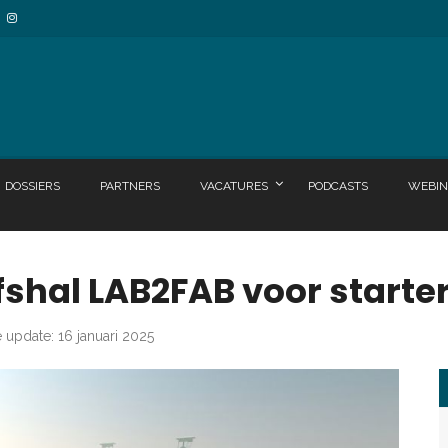
DOSSIERS
PARTNERS
VACATURES
PODCASTS
WEBIN
fshal LAB2FAB voor starte
e update: 16 januari 2025