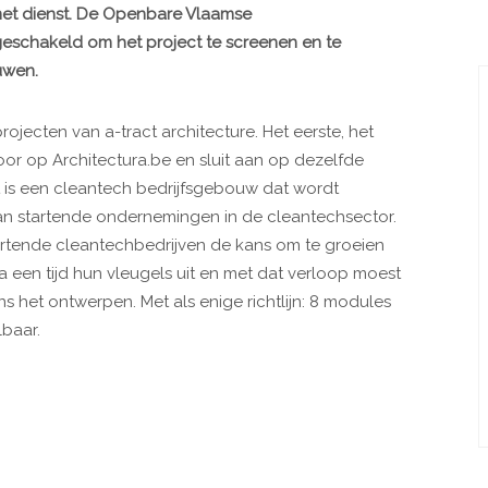
et dienst. De Openbare Vlaamse
geschakeld om het project te screenen en te
uwen.
rojecten van a-tract architecture. Het eerste, het
voor op Architectura.be en sluit aan op dezelfde
t is een cleantech bedrijfsgebouw dat wordt
an startende ondernemingen in de cleantechsector.
tartende cleantechbedrijven de kans om te groeien
a een tijd hun vleugels uit en met dat verloop moest
ns het ontwerpen. Met als enige richtlijn: 8 modules
lbaar.