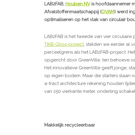
LAB2FAB,
Houben NV
is hoofdaannemer m
Afvalstoffenmaatschappij (
OVAM
) werd in
optimaliseren op het vlak van circulair bo
LAB2FAB is het tweede van vier circulaire p
TIKB-Qrios-project
, stelden we eerder al 
perceelgrens als het LAB2FAB-project. He
opgericht door GreenVille, ten behoeve v
Het innovatieve GreenVille geeft jonge, s
op eigen bodem. Maar die starters slaan n
a-tract architecture rekening houden tijde
van 250 vierkante meter, onderling schake
Makkelijk recycleerbaar