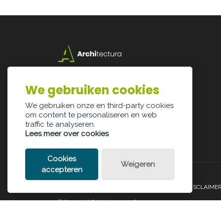
Lazarijstraat 168
3500 Hasselt
We gebruiken cookies
info@architectura.be
We gebruiken onze en third-party cookies
om content te personaliseren en web
traffic te analyseren.
Lees meer over cookies
Cookies
Weigeren
accepteren
PRIVACY POLICY
COOKIE POLICY
LEGAL DISCLAIME
© Copyright Palindroom 2026