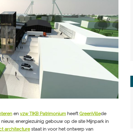
hteren
en
vzw TIKB Patrimonium
heeft
GreenVille
de
ieuw, energiezuinig gebouw op de site Mijnpark in
ct architecture
staat in voor het ontwerp van