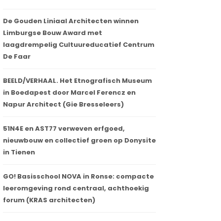
De Gouden Liniaal Architecten winnen
Limburgse Bouw Award met
laagdrempelig Cultuureducatief Centrum
De Faar
BEELD/VERHAAL. Het Etnografisch Museum
in Boedapest door Marcel Ferencz en
Napur Architect (Gie Bresseleers)
51N4E en AST77 verweven erfgoed,
nieuwbouw en collectief groen op Donysite
in Tienen
GO! Basisschool NOVA in Ronse: compacte
leeromgeving rond centraal, achthoekig
forum (KRAS architecten)