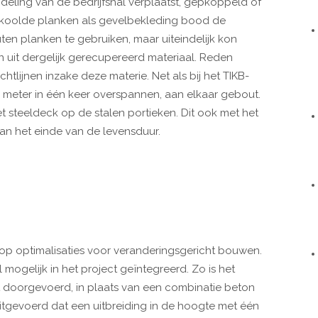
deling van de bedrijfshal verplaatst, gepkoppeld of
rkoolde planken als gevelbekleding bood de
n planken te gebruiken, maar uiteindelijk kon
n uit dergelijk gerecupereerd materiaal. Reden
chtlijnen inzake deze materie. Net als bij het TIKB-
4 meter in één keer overspannen, aan elkaar gebout.
et steeldeck op de stalen portieken. Dit ook met het
an het einde van de levensduur.
 optimalisaties voor veranderingsgericht bouwen.
mogelijk in het project geïntegreerd. Zo is het
doorgevoerd, in plaats van een combinatie beton
uitgevoerd dat een uitbreiding in de hoogte met één