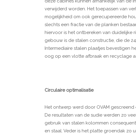
deze cabines kunnen afhankelijk van de in
verwijderd worden. Het toepassen van ve
mogelijkheid om ook gerecupereerde houte
slechts een fractie van de planken bestaa
hiervoor is het ontbereken van duidelijke ri
gebouw is de stalen constructie, die de 2
Intermediaire stalen plaatjes bevestigen h
oog op een vlotte afbraak en recyclage a
Circulaire optimalisatie
Het ontwerp werd door OVAM gescreend op
De resultaten van de sudie werden zo veel 
gebruik van stalen kolommen consequent 
en staal. Veder is het platte groendak zo 