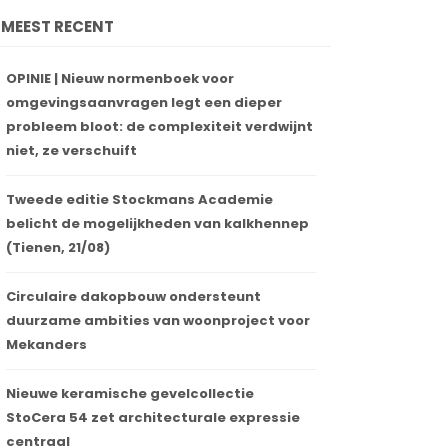
MEEST RECENT
OPINIE | Nieuw normenboek voor
omgevingsaanvragen legt een dieper
probleem bloot: de complexiteit verdwijnt
niet, ze verschuift
Tweede editie Stockmans Academie
belicht de mogelijkheden van kalkhennep
(Tienen, 21/08)
Circulaire dakopbouw ondersteunt
duurzame ambities van woonproject voor
Mekanders
Nieuwe keramische gevelcollectie
StoCera 54 zet architecturale expressie
centraal