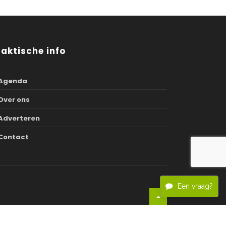
raktische info
Agenda
Over ons
Adverteren
Contact
Een vraag?