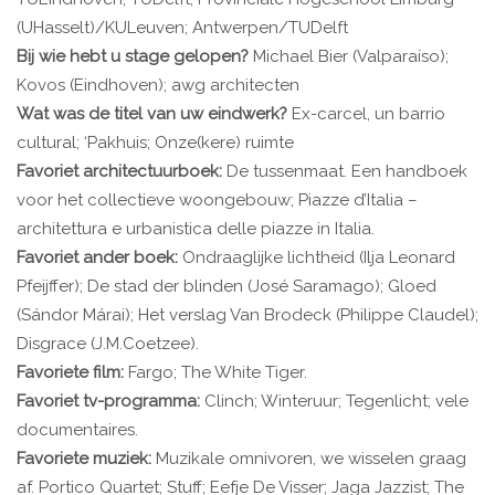
(UHasselt)/KULeuven; Antwerpen/TUDelft
Bij wie hebt u stage gelopen?
Michael Bier (Valparaíso);
Kovos (Eindhoven); awg architecten
Wat was de titel van uw eindwerk?
Ex-carcel, un barrio
cultural; ‘Pakhuis; Onze(kere) ruimte
Favoriet architectuurboek:
De tussenmaat. Een handboek
voor het collectieve woongebouw; Piazze d’Italia –
architettura e urbanistica delle piazze in Italia.
Favoriet ander boek:
Ondraaglijke lichtheid (Ilja Leonard
Pfeijffer); De stad der blinden (José Saramago); Gloed
(Sándor Márai); Het verslag Van Brodeck (Philippe Claudel);
Disgrace (J.M.Coetzee).
Favoriete film:
Fargo; The White Tiger.
Favoriet tv-programma:
Clinch; Winteruur; Tegenlicht; vele
documentaires.
Favoriete muziek:
Muzikale omnivoren, we wisselen graag
af. Portico Quartet; Stuff; Eefje De Visser; Jaga Jazzist; The