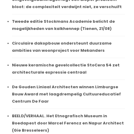
bloot: de complexiteit verdwijnt niet, ze verschuift
Tweede editie Stockmans Academie belicht de
mogelijkheden van kalkhennep (Tienen, 21/08)
Circulaire dakopbouw ondersteunt duurzame
ambities van woonproject voor Mekanders
Nieuwe keramische gevelcollectie StoCera 54 zet
architecturale expressie centraal
De Gouden Liniaal Architecten winnen Limburgse
Bouw Award met laagdrempelig Cultuureducatief
Centrum De Faar
BEELD/VERHAAL. Het Etnografisch Museum in
Boedapest door Marcel Ferencz en Napur Architect
(Gie Bresseleers)