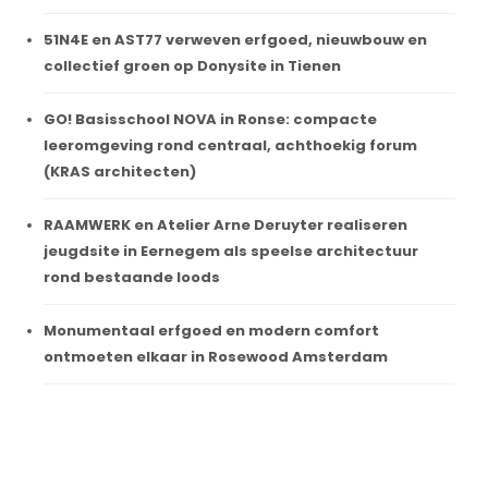
51N4E en AST77 verweven erfgoed, nieuwbouw en
collectief groen op Donysite in Tienen
GO! Basisschool NOVA in Ronse: compacte
leeromgeving rond centraal, achthoekig forum
(KRAS architecten)
RAAMWERK en Atelier Arne Deruyter realiseren
jeugdsite in Eernegem als speelse architectuur
rond bestaande loods
Monumentaal erfgoed en modern comfort
ontmoeten elkaar in Rosewood Amsterdam