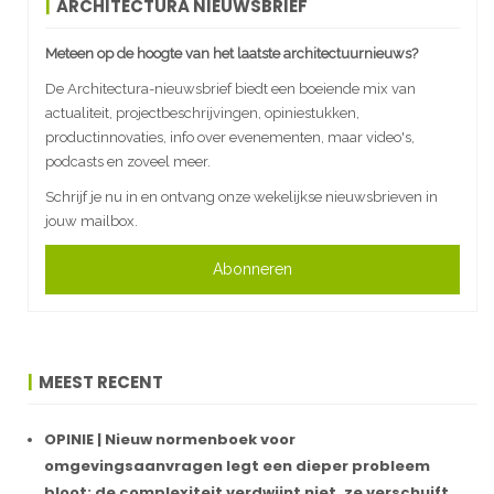
ARCHITECTURA NIEUWSBRIEF
Meteen op de hoogte van het laatste architectuurnieuws?
De Architectura-nieuwsbrief biedt een boeiende mix van
actualiteit, projectbeschrijvingen, opiniestukken,
productinnovaties, info over evenementen, maar video's,
podcasts en zoveel meer.
Schrijf je nu in en ontvang onze wekelijkse nieuwsbrieven in
jouw mailbox.
Abonneren
MEEST RECENT
OPINIE | Nieuw normenboek voor
omgevingsaanvragen legt een dieper probleem
bloot: de complexiteit verdwijnt niet, ze verschuift