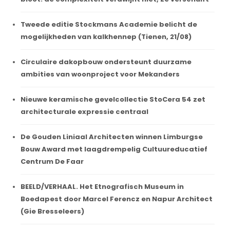
Tweede editie Stockmans Academie belicht de
mogelijkheden van kalkhennep (Tienen, 21/08)
Circulaire dakopbouw ondersteunt duurzame
ambities van woonproject voor Mekanders
Nieuwe keramische gevelcollectie StoCera 54 zet
architecturale expressie centraal
De Gouden Liniaal Architecten winnen Limburgse
Bouw Award met laagdrempelig Cultuureducatief
Centrum De Faar
BEELD/VERHAAL. Het Etnografisch Museum in
Boedapest door Marcel Ferencz en Napur Architect
(Gie Bresseleers)