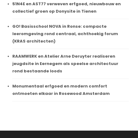
51N4E en AST77 verweven erfgoed, nieuwbouw en
collectief groen op Donysite in Tienen
GO! Basisschool NOVA in Ronse: compacte
leeromgeving rond centraal, achthoekig forum
(KRAS architecten)
RAAMWERK en Atelier Arne Deruyter realiseren
jeugdsite in Eernegem als speelse architectuur
rond bestaande loods
Monumentaal erfgoed en modern comfort
ontmoeten elkaar in Rosewood Amsterdam