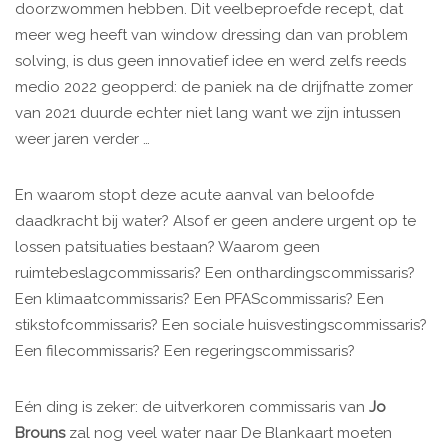
doorzwommen hebben. Dit veelbeproefde recept, dat
meer weg heeft van window dressing dan van problem
solving, is dus geen innovatief idee en werd zelfs reeds
medio 2022 geopperd: de paniek na de drijfnatte zomer
van 2021 duurde echter niet lang want we zijn intussen
weer jaren verder …
En waarom stopt deze acute aanval van beloofde
daadkracht bij water? Alsof er geen andere urgent op te
lossen patsituaties bestaan? Waarom geen
ruimtebeslagcommissaris? Een onthardingscommissaris?
Een klimaatcommissaris? Een PFAScommissaris? Een
stikstofcommissaris? Een sociale huisvestingscommissaris?
Een filecommissaris? Een regeringscommissaris?
Eén ding is zeker: de uitverkoren commissaris van
Jo
Brouns
zal nog veel water naar De Blankaart moeten