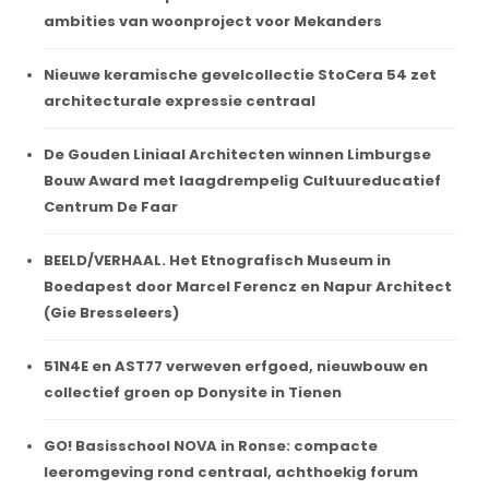
ambities van woonproject voor Mekanders
Nieuwe keramische gevelcollectie StoCera 54 zet
architecturale expressie centraal
De Gouden Liniaal Architecten winnen Limburgse
Bouw Award met laagdrempelig Cultuureducatief
Centrum De Faar
BEELD/VERHAAL. Het Etnografisch Museum in
Boedapest door Marcel Ferencz en Napur Architect
(Gie Bresseleers)
51N4E en AST77 verweven erfgoed, nieuwbouw en
collectief groen op Donysite in Tienen
GO! Basisschool NOVA in Ronse: compacte
leeromgeving rond centraal, achthoekig forum