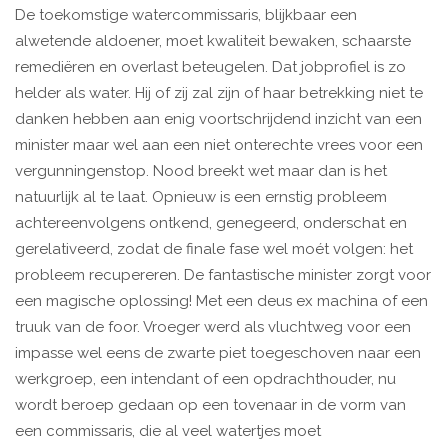
De toekomstige watercommissaris, blijkbaar een
alwetende aldoener, moet kwaliteit bewaken, schaarste
remediëren en overlast beteugelen. Dat jobprofiel is zo
helder als water. Hij of zij zal zijn of haar betrekking niet te
danken hebben aan enig voortschrijdend inzicht van een
minister maar wel aan een niet onterechte vrees voor een
vergunningenstop. Nood breekt wet maar dan is het
natuurlijk al te laat. Opnieuw is een ernstig probleem
achtereenvolgens ontkend, genegeerd, onderschat en
gerelativeerd, zodat de finale fase wel moét volgen: het
probleem recupereren. De fantastische minister zorgt voor
een magische oplossing! Met een deus ex machina of een
truuk van de foor. Vroeger werd als vluchtweg voor een
impasse wel eens de zwarte piet toegeschoven naar een
werkgroep, een intendant of een opdrachthouder, nu
wordt beroep gedaan op een tovenaar in de vorm van
een commissaris, die al veel watertjes moet