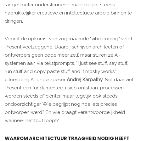
langer louter ondersteunend, maar begint steeds
nadrukkelijker creatieve en intellectuele arbeid binnen te
dringen.
Vooral de opkomst van zogenaamde “vibe coding” vindt
Present veelzeggend. Daarbij schrijven architecten of
ontwerpers geen code meer zelf, maar sturen ze AI-
systemen aan via tekstprompts. “I just see stuff, say stuff,
run stuff and copy paste stuff and it mostly works”,
citeerde hij AI-onderzoeker
Andrej Karpathy
. Net daar ziet
Present een fundamenteel risico ontstaan: processen
worden steeds efficiënter, maar tegelijk ook steeds
ondoorzichtiger. Wie begrijpt nog hoe iets precies
ontworpen werd? En wie draagt verantwoordelijkheid
wanneer het fout loopt?
WAAROM ARCHITECTUUR TRAAGHEID NODIG HEEFT