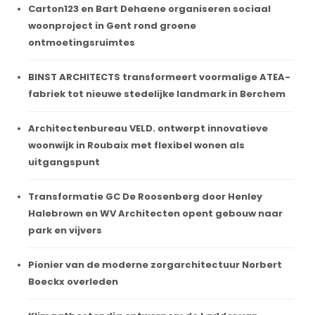
Carton123 en Bart Dehaene organiseren sociaal
woonproject in Gent rond groene
ontmoetingsruimtes
BINST ARCHITECTS transformeert voormalige ATEA-
fabriek tot nieuwe stedelijke landmark in Berchem
Architectenbureau VELD. ontwerpt innovatieve
woonwijk in Roubaix met flexibel wonen als
uitgangspunt
Transformatie GC De Roosenberg door Henley
Halebrown en WV Architecten opent gebouw naar
park en vijvers
Pionier van de moderne zorgarchitectuur Norbert
Boeckx overleden