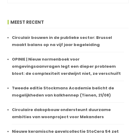
MEEST RECENT
Circulair bouwen in de publieke sector: Brussel
maakt balans op na vijf jaar begeleiding
OPINIE | Nieuw normenboek voor
omgevingsaanvragen legt een dieper probleem
bloot: de complexiteit verdwijnt niet, ze verschuift
Tweede editie Stockmans Academie belicht de
mogelijkheden van kalkhennep (Tienen, 21/08)
Circulaire dakopbouw ondersteunt duurzame
ambities van woonproject voor Mekanders
Nieuwe keramische gevelcollectie StoCera 54 zet