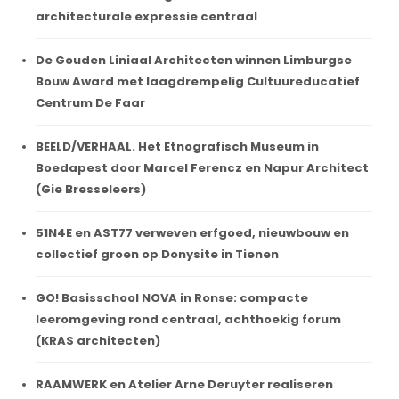
architecturale expressie centraal
De Gouden Liniaal Architecten winnen Limburgse
Bouw Award met laagdrempelig Cultuureducatief
Centrum De Faar
BEELD/VERHAAL. Het Etnografisch Museum in
Boedapest door Marcel Ferencz en Napur Architect
(Gie Bresseleers)
51N4E en AST77 verweven erfgoed, nieuwbouw en
collectief groen op Donysite in Tienen
GO! Basisschool NOVA in Ronse: compacte
leeromgeving rond centraal, achthoekig forum
(KRAS architecten)
RAAMWERK en Atelier Arne Deruyter realiseren