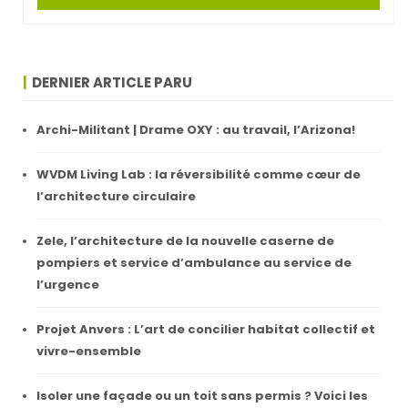
DERNIER ARTICLE PARU
Archi-Militant | Drame OXY : au travail, l’Arizona!
WVDM Living Lab : la réversibilité comme cœur de
l’architecture circulaire
Zele, l’architecture de la nouvelle caserne de
pompiers et service d’ambulance au service de
l’urgence
Projet Anvers : L’art de concilier habitat collectif et
vivre-ensemble
Isoler une façade ou un toit sans permis ? Voici les