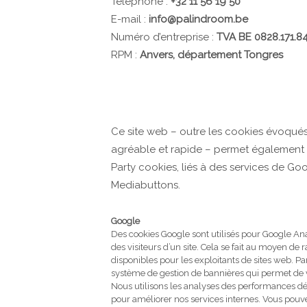
Téléphone :
+32 11 56 19 50
E-mail :
info@palindroom.be
Numéro d’entreprise :
TVA
BE 0828.171.8
RPM :
Anvers, département Tongres
Ce site web – outre les cookies évoqués
agréable et rapide – permet également l’
Party cookies, liés à des services de G
Mediabuttons.
Google
Des cookies Google sont utilisés pour Google An
des visiteurs d’un site. Cela se fait au moyen de ra
disponibles pour les exploitants de sites web. Pa
système de gestion de bannières qui permet de 
Nous utilisons les analyses des performances d
pour améliorer nos services internes. Vous pouv