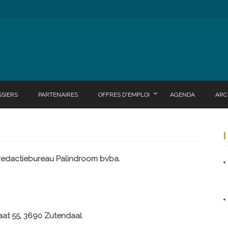
SSIERS
PARTENAIRES
OFFRES D'EMPLOI
AGENDA
ARC
edactiebureau Palindroom bvba.
aat 55, 3690 Zutendaal