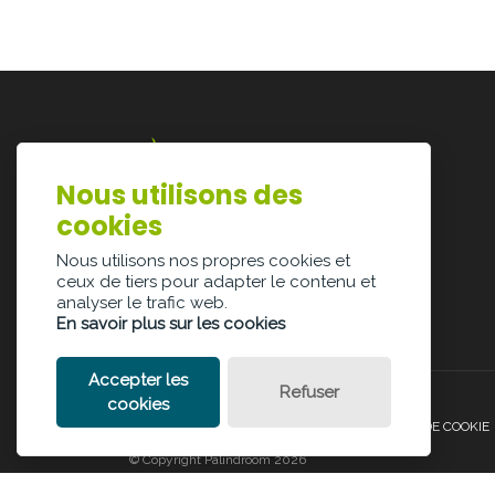
Nous utilisons des
Lazarijstraat 168
cookies
3500 Hasselt
info@architectura.be
Nous utilisons nos propres cookies et
ceux de tiers pour adapter le contenu et
analyser le trafic web.
En savoir plus sur les cookies
Accepter les
Refuser
cookies
POLITIQUE DE CONFIDENTIALITÉ
POLITIQUE DE COOKIE
© Copyright Palindroom 2026