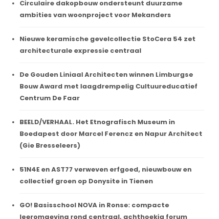
Circulaire dakopbouw ondersteunt duurzame
ambities van woonproject voor Mekanders
Nieuwe keramische gevelcollectie StoCera 54 zet
architecturale expressie centraal
De Gouden Liniaal Architecten winnen Limburgse
Bouw Award met laagdrempelig Cultuureducatief
Centrum De Faar
BEELD/VERHAAL. Het Etnografisch Museum in
Boedapest door Marcel Ferencz en Napur Architect
(Gie Bresseleers)
51N4E en AST77 verweven erfgoed, nieuwbouw en
collectief groen op Donysite in Tienen
GO! Basisschool NOVA in Ronse: compacte
leeromgeving rond centraal, achthoekig forum