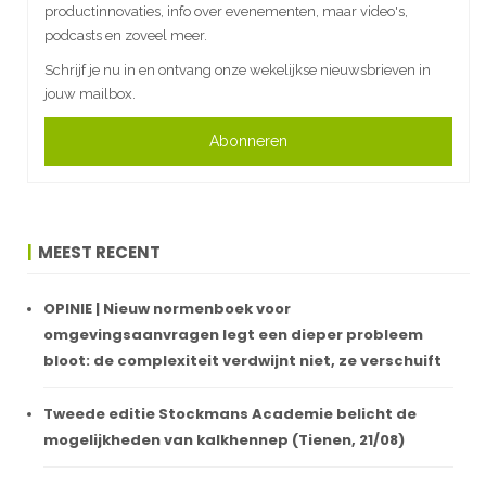
productinnovaties, info over evenementen, maar video's,
podcasts en zoveel meer.
Schrijf je nu in en ontvang onze wekelijkse nieuwsbrieven in
jouw mailbox.
Abonneren
MEEST RECENT
OPINIE | Nieuw normenboek voor
omgevingsaanvragen legt een dieper probleem
bloot: de complexiteit verdwijnt niet, ze verschuift
Tweede editie Stockmans Academie belicht de
mogelijkheden van kalkhennep (Tienen, 21/08)