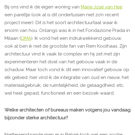
Bij ons vind ik de eigen woning van
Marie-José van Hee
een pareltje (ook al is dit ondertussen niet zo’n recent
project meer). Dit is het soort architectuurtaal waar ik
enorm van hou. Onlangs was ik in het Fondazione Prada in
Milaan (
OMA
). Ik vond het een indrukwekkend gebouw,
ook al ben ik niet de grootste fan van Rem Koolhaas. Zijn
architectuur vind ik vaak te complex en hij zet met zijn
experimenteren het doel van het gebouw vaak in de
schaduw. Maar toch vond ik dit een innovatief gebouw op
elk gebied: hier vind ik de integratie van oud en nieuw, het
materiaalgebruik, de ruimtelijkheid, de gelaagdheid, etc.
wel heel gepast, functioneel en een bezoek waard.
Welke architecten of bureaus maken volgens jou vandaag
bijzonder sterke architectuur?
Niettegenstaande men er in België toch wel een zootje