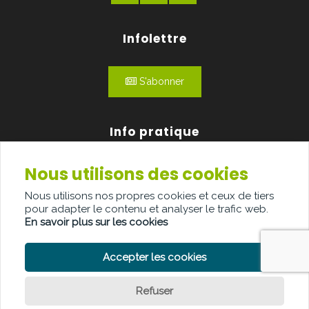
Infolettre
S'abonner
Info pratique
Nous utilisons des cookies
Qui sommes-nous?
Nous utilisons nos propres cookies et ceux de tiers
Publicité
pour adapter le contenu et analyser le trafic web.
En savoir plus sur les cookies
Contact
Accepter les cookies
Refuser
POLITIQUE DE CONFIDENTIALITÉ
POLITIQUE DE COOKIE