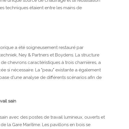
 unique source de chauffage et la réutilisation
 Les techniques étaient entre les mains de
storique a été soigneusement restauré par
echniek, Ney & Partners et Boydens. La structure
e chevrons caractéristiques à trois charnières, a
ée si nécessaire. La "peau" existante a également
base d'une analyse de différents scénarios afin de
vail sain
sain avec des postes de travail lumineux, ouverts et
de la Gare Maritime. Les pavillons en bois se