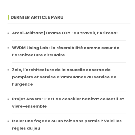
DERNIER ARTICLE PARU
Archi-Militant | Drame OXY : au travail, l’Arizona!
WVDM Living Lab : la réversibilité comme cœur de
l’architecture circulaire
Zele, l’architecture de la nouvelle caserne de
pompiers et service d’ambulance au service de
l’urgence
Projet Anvers : L’art de concilier habitat collectif et
vivre-ensemble
Isoler une façade ou un toit sans permis ? Voici les
règles du jeu