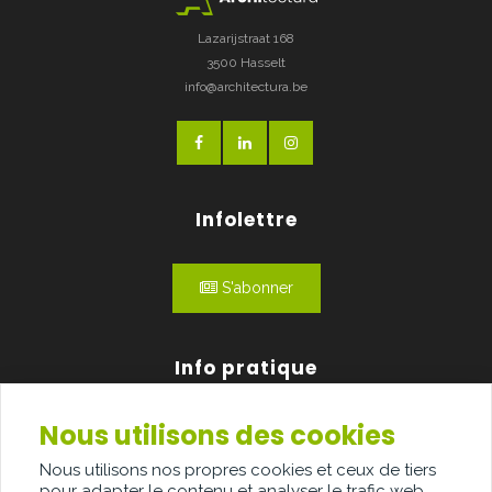
Lazarijstraat 168
3500 Hasselt
info@architectura.be
Infolettre
S'abonner
Info pratique
Nous utilisons des cookies
Qui sommes-nous?
Nous utilisons nos propres cookies et ceux de tiers
Publicité
pour adapter le contenu et analyser le trafic web.