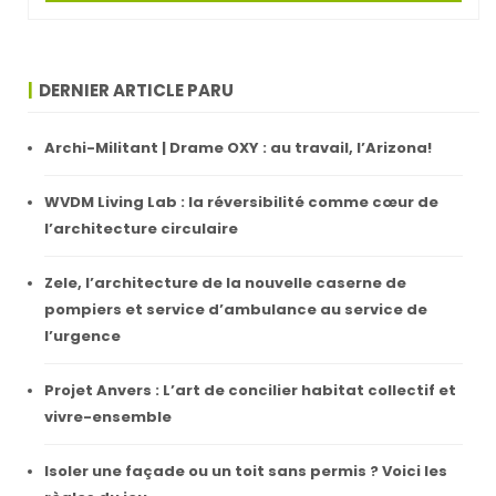
DERNIER ARTICLE PARU
Archi-Militant | Drame OXY : au travail, l’Arizona!
WVDM Living Lab : la réversibilité comme cœur de
l’architecture circulaire
Zele, l’architecture de la nouvelle caserne de
pompiers et service d’ambulance au service de
l’urgence
Projet Anvers : L’art de concilier habitat collectif et
vivre-ensemble
Isoler une façade ou un toit sans permis ? Voici les