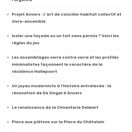
Projet Anvers : L’art de concilier habitat collectif et
vivre-ensemble
Isoler une façade ou un toit sans permis ? Voici les
règles du jeu
Les assemblages verre contre verre et les profilés
minimalistes façonnent le caractère de la
résidence Hallepoort
Un joyau moderniste à l’histoire entrelacée : la
rénovation de De Singel à Anvers
La renaissance de la Cimenterie Delwart
Place aux piétons sur la Place du Châtelain