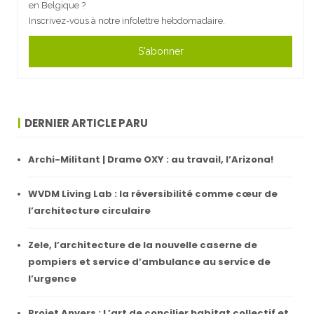
en Belgique ?
Inscrivez-vous à notre infolettre hebdomadaire.
S'abonner
DERNIER ARTICLE PARU
Archi-Militant | Drame OXY : au travail, l’Arizona!
WVDM Living Lab : la réversibilité comme cœur de
l’architecture circulaire
Zele, l’architecture de la nouvelle caserne de
pompiers et service d’ambulance au service de
l’urgence
Projet Anvers : L’art de concilier habitat collectif et