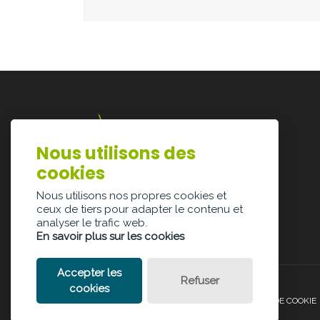
Nous utilisons des
Lazarijstraat 168
cookies
3500 Hasselt
info@architectura.be
Nous utilisons nos propres cookies et
ceux de tiers pour adapter le contenu et
analyser le trafic web.
En savoir plus sur les cookies
Accepter les
Refuser
cookies
POLITIQUE DE CONFIDENTIALITÉ
POLITIQUE DE COOKIE