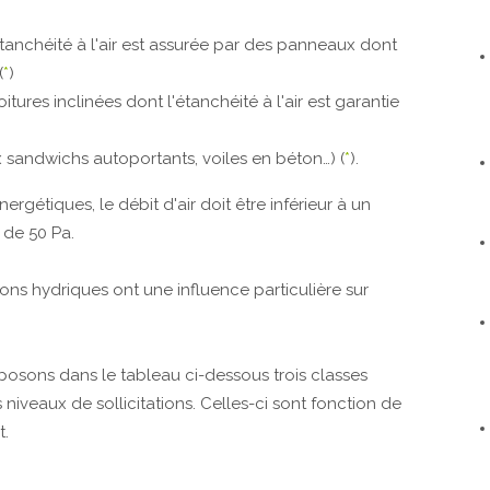
étanchéité à l'air est assurée par des panneaux dont
(
*
)
itures inclinées dont l'étanchéité à l'air est garantie
x sandwichs autoportants, voiles en béton…) (
*
).
rgétiques, le débit d'air doit être inférieur à un
 de 50 Pa.
tions hydriques ont une influence particulière sur
posons dans le tableau ci-dessous trois classes
s niveaux de sollicitations. Celles-ci sont fonction de
t.