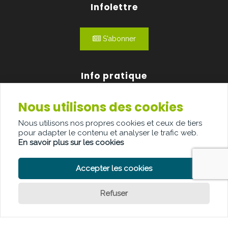
Infolettre
S'abonner
Info pratique
Nous utilisons des cookies
Qui sommes-nous?
Nous utilisons nos propres cookies et ceux de tiers
Publicité
pour adapter le contenu et analyser le trafic web.
En savoir plus sur les cookies
Contact
Accepter les cookies
Refuser
POLITIQUE DE CONFIDENTIALITÉ
POLITIQUE DE COOKIE
Question ?
CLAUSE DE NON-RESPONSABILITÉ
© Copyright Palindroom 2026