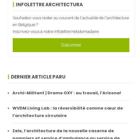
INFOLETTRE ARCHITECTURA
Souhaitez-vous rester au courant de l'actualité de l'architecture
en Belgique ?
Inscrivez-vous à notre infolettre hebdomadaire.
S'abonner
DERNIER ARTICLE PARU
Archi-Militant | Drame OXY : au travail, l’Arizona!
WVDM Living Lab : la réversibilité comme cœur de
l’architecture circulaire
Zele, l’architecture de la nouvelle caserne de
pompiers et service d’ambulance au service de