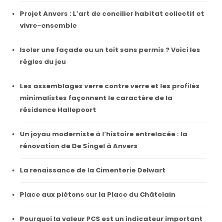
Projet Anvers : L’art de concilier habitat collectif et
vivre-ensemble
Isoler une façade ou un toit sans permis ? Voici les
règles du jeu
Les assemblages verre contre verre et les profilés
minimalistes façonnent le caractère de la
résidence Hallepoort
Un joyau moderniste à l’histoire entrelacée : la
rénovation de De Singel à Anvers
La renaissance de la Cimenterie Delwart
Place aux piétons sur la Place du Châtelain
Pourquoi la valeur PCS est un indicateur important