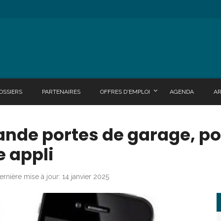
OSSIERS
PARTENAIRES
OFFRES D'EMPLOI
AGENDA
A
e portes de garage, port
e appli
ernière mise à jour: 14 janvier 2025