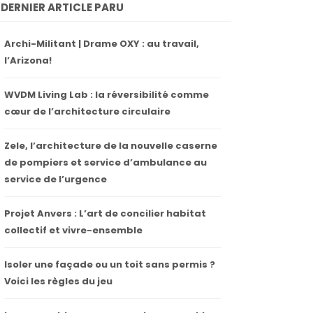
DERNIER ARTICLE PARU
Archi-Militant | Drame OXY : au travail,
l’Arizona!
WVDM Living Lab : la réversibilité comme
cœur de l’architecture circulaire
Zele, l’architecture de la nouvelle caserne
de pompiers et service d’ambulance au
service de l’urgence
Projet Anvers : L’art de concilier habitat
collectif et vivre-ensemble
Isoler une façade ou un toit sans permis ?
Voici les règles du jeu