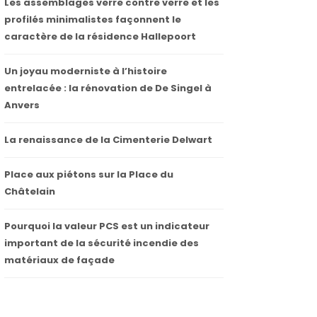
Les assemblages verre contre verre et les
profilés minimalistes façonnent le
caractère de la résidence Hallepoort
Un joyau moderniste à l’histoire
entrelacée : la rénovation de De Singel à
Anvers
La renaissance de la Cimenterie Delwart
Place aux piétons sur la Place du
Châtelain
Pourquoi la valeur PCS est un indicateur
important de la sécurité incendie des
matériaux de façade