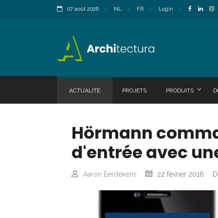
07 août 2026
NL
FR
Login
ACTUALITÉ
PROJETS
PRODUITS
D
Hörmann command
d'entrée avec un
Aaron Eerdekens
22 février 2016
D