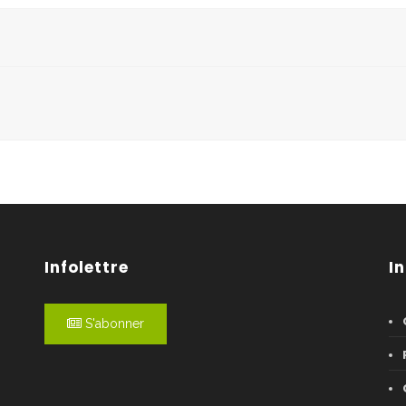
Infolettre
I
S'abonner