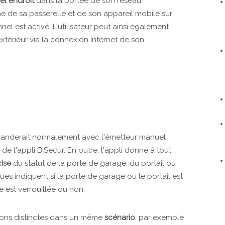
el endroit
dans la portée de son réseau
e de sa passerelle et de son appareil mobile sur
nel est activé. L'utilisateur peut ainsi également
xtérieur via la connexion Internet de son
mmanderait normalement avec l'émetteur manuel
e l'appli BiSecur. En outre, l'appli donne à tout
cise
du statut de la porte de garage, du portail ou
es indiquent si la porte de garage ou le portail est
ée est verrouillée ou non.
ctions distinctes dans un même
scénario
, par exemple