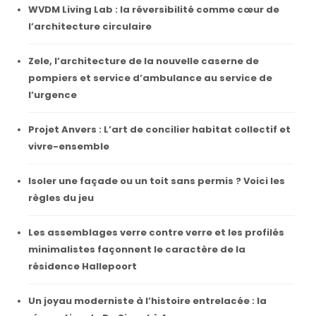
WVDM Living Lab : la réversibilité comme cœur de
l’architecture circulaire
Zele, l’architecture de la nouvelle caserne de
pompiers et service d’ambulance au service de
l’urgence
Projet Anvers : L’art de concilier habitat collectif et
vivre-ensemble
Isoler une façade ou un toit sans permis ? Voici les
règles du jeu
Les assemblages verre contre verre et les profilés
minimalistes façonnent le caractère de la
résidence Hallepoort
Un joyau moderniste à l’histoire entrelacée : la