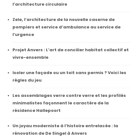
l’architecture circulaire
Zele, l’architecture de la nouvelle caserne de
pompiers et service d’ambulance au service de
l’urgence
Projet Anvers : L’art de concilier habitat collectif et
vivre-ensemble
Isoler une façade ou un toit sans permis ? Voici les
règles du jeu
Les assemblages verre contre verre et les profilés
minimalistes façonnent le caractère de la
résidence Hallepoort
Un joyau moderniste à l’histoire entrelacée : la
rénovation de De Singel à Anvers