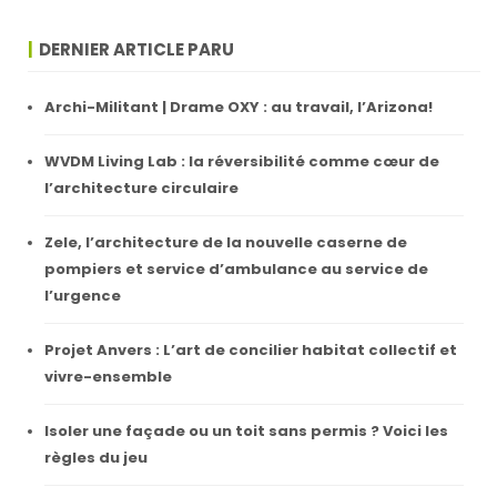
DERNIER ARTICLE PARU
Archi-Militant | Drame OXY : au travail, l’Arizona!
WVDM Living Lab : la réversibilité comme cœur de
l’architecture circulaire
Zele, l’architecture de la nouvelle caserne de
pompiers et service d’ambulance au service de
l’urgence
Projet Anvers : L’art de concilier habitat collectif et
vivre-ensemble
Isoler une façade ou un toit sans permis ? Voici les
règles du jeu