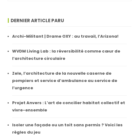
DERNIER ARTICLE PARU
Archi-Militant | Drame OXY : au travail, l’Arizona!
WVDM Living Lab : la réversibilité comme cœur de
l’architecture circulaire
Zele, l’architecture de la nouvelle caserne de
pompiers et service d’ambulance au service de
l’urgence
Projet Anvers : L’art de concilier habitat collectif et
vivre-ensemble
Isoler une façade ou un toit sans permis ? Voici les
règles du jeu